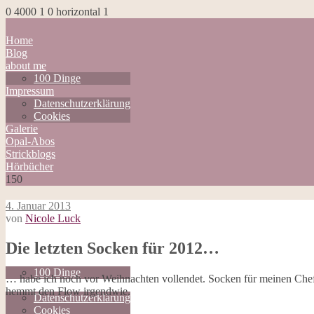
0
4000
1
0
horizontal
1
Home
Blog
about me
100 Dinge
Impressum
Datenschutzerklärung
Cookies
Galerie
Opal-Abos
Strickblogs
Hörbücher
150
4. Januar 2013
von
Nicole Luck
Home
Die letzten Socken für 2012…
Blog
about me
100 Dinge
… habe ich noch vor Weihnachten vollendet. Socken für meinen Chef
Impressum
hemmt den Flow irgendwie.
Datenschutzerklärung
Cookies