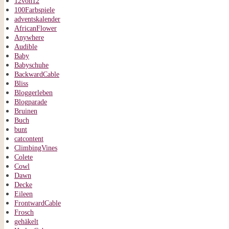
12von12
100Farbspiele
adventskalender
AfricanFlower
Anywhere
Audible
Baby
Babyschuhe
BackwardCable
Bliss
Bloggerleben
Blogparade
Bruinen
Buch
bunt
catcontent
ClimbingVines
Colete
Cowl
Dawn
Decke
Eileen
FrontwardCable
Frosch
gehäkelt