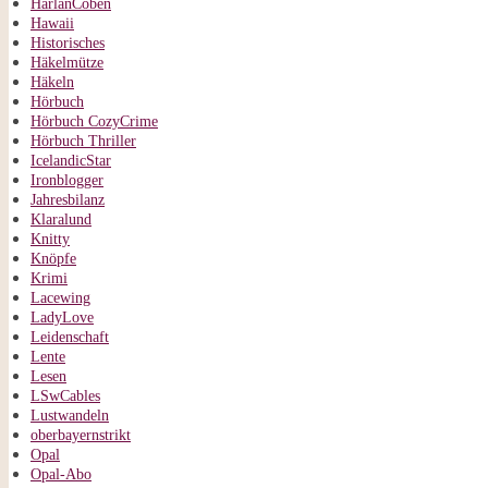
HarlanCoben
Hawaii
Historisches
Häkelmütze
Häkeln
Hörbuch
Hörbuch CozyCrime
Hörbuch Thriller
IcelandicStar
Ironblogger
Jahresbilanz
Klaralund
Knitty
Knöpfe
Krimi
Lacewing
LadyLove
Leidenschaft
Lente
Lesen
LSwCables
Lustwandeln
oberbayernstrikt
Opal
Opal-Abo