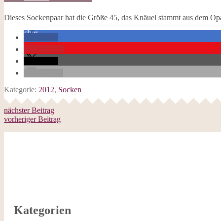
Galerie
Opal-Abos
Dieses Sockenpaar hat die Größe 45, das Knäuel stammt aus dem Op
Strickblogs
Hörbücher
teilen
merken
teilen
E-Mail
Kategorie:
2012
,
Socken
nächster Beitrag
vorheriger Beitrag
Kategorien