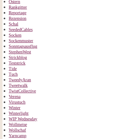
Ostern
Rankgitter
Reportage
Rezension
Schal
SeededCables
Socken
Sockenmuster
Sonntagsausflug
StephenWest
Strickblog
Teststrick
Tide
Tuch
TweedyAran
Tweetwalk
TwistCollective
Verena
Virustuch
Winter
Winterlight
WIP Wednesday
Wollmeise
Wollschaf
Yarncamp