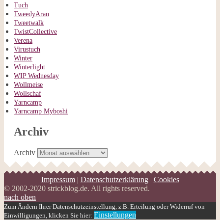
Tuch
TweedyAran
Tweetwalk
TwistCollective
Verena
Virustuch
Winter
Winterlight
WIP Wednesday
Wollmeise
Wollschaf
Yarncamp
Yarncamp Myboshi
Archiv
Archiv
Impressum
|
Datenschutzerklärung
|
Cookies
© 2002-2020 strickblog.de. All rights reserved.
nach oben
Zum Ändern Ihrer Datenschutzeinstellung, z.B. Erteilung oder Widerruf von
Einstellungen
Einwilligungen, klicken Sie hier: