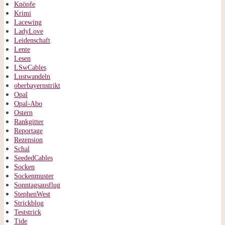
Knöpfe
Krimi
Lacewing
LadyLove
Leidenschaft
Lente
Lesen
LSwCables
Lustwandeln
oberbayernstrikt
Opal
Opal-Abo
Ostern
Rankgitter
Reportage
Rezension
Schal
SeededCables
Socken
Sockenmuster
Sonntagsausflug
StephenWest
Strickblog
Teststrick
Tide