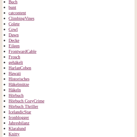
Buch
bunt
catcontent
ClimbingVines
Colete
Cowl
Dawn
Decke
Eileen
FrontwardCable
Frosch
gehäkelt
HarlanCoben
Hawaii
Historisches
Häkelmütze
Häkeln
Hörbuch
Hörbuch CozyCrime
Hörbuch Thriller
IcelandicStar
Ironblogger
Jahresbilanz
Klaralund
Knitty