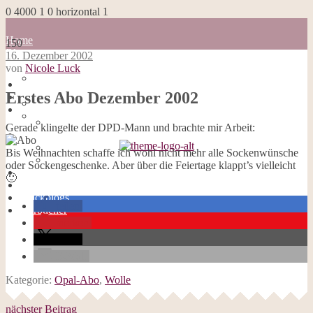
0
4000
1
0
horizontal
1
Home
150
Blog
16. Dezember 2002
about me
von
Nicole Luck
100 Dinge
Home
Impressum
Erstes Abo Dezember 2002
Blog
Datenschutzerklärung
about me
Cookies
100 Dinge
Gerade klingelte der DPD-Mann und brachte mir Arbeit:
Galerie
Impressum
Opal-Abos
Datenschutzerklärung
Bis Weihnachten schaffe ich wohl nicht mehr alle Sockenwünsche
Strickblogs
Cookies
oder Sockengeschenke. Aber über die Feiertage klappt’s vielleicht
Hörbücher
Galerie
🙂
Opal-Abos
Strickblogs
teilen
Hörbücher
merken
teilen
E-Mail
Kategorie:
Opal-Abo
,
Wolle
nächster Beitrag