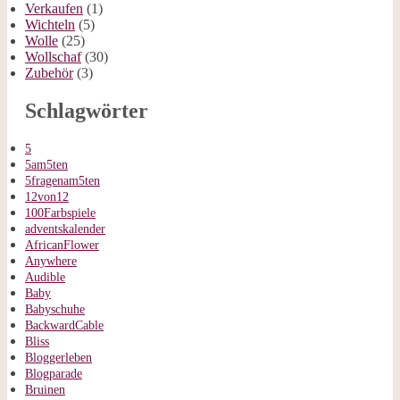
Verkaufen
(1)
Wichteln
(5)
Wolle
(25)
Wollschaf
(30)
Zubehör
(3)
Schlagwörter
5
5am5ten
5fragenam5ten
12von12
100Farbspiele
adventskalender
AfricanFlower
Anywhere
Audible
Baby
Babyschuhe
BackwardCable
Bliss
Bloggerleben
Blogparade
Bruinen