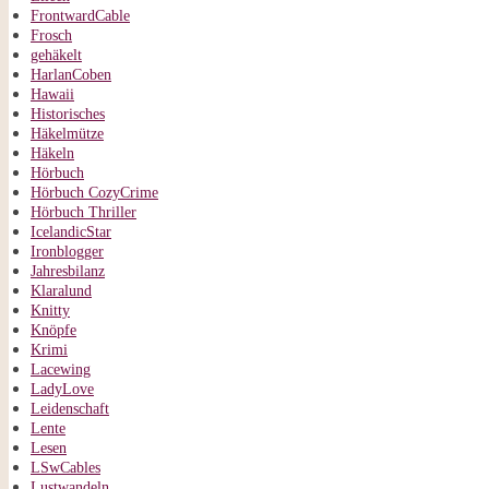
FrontwardCable
Frosch
gehäkelt
HarlanCoben
Hawaii
Historisches
Häkelmütze
Häkeln
Hörbuch
Hörbuch CozyCrime
Hörbuch Thriller
IcelandicStar
Ironblogger
Jahresbilanz
Klaralund
Knitty
Knöpfe
Krimi
Lacewing
LadyLove
Leidenschaft
Lente
Lesen
LSwCables
Lustwandeln