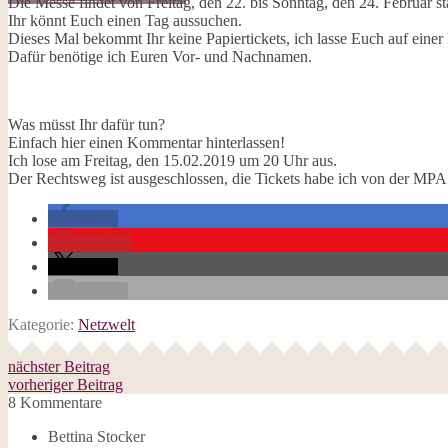
Die Messe findet von Freitag, den 22. bis Sonntag, den 24. Februar sta
Galerie
Ihr könnt Euch einen Tag aussuchen.
Opal-Abos
Dieses Mal bekommt Ihr keine Papiertickets, ich lasse Euch auf einer 
Strickblogs
Dafür benötige ich Euren Vor- und Nachnamen.
Hörbücher
Was müsst Ihr dafür tun?
Einfach hier einen Kommentar hinterlassen!
Ich lose am Freitag, den 15.02.2019 um 20 Uhr aus.
Der Rechtsweg ist ausgeschlossen, die Tickets habe ich von der M
teilen
merken
teilen
E-Mail
Kategorie:
Netzwelt
nächster Beitrag
vorheriger Beitrag
8 Kommentare
Bettina Stocker