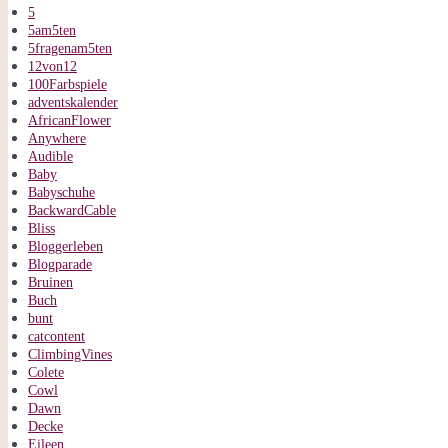
5
5am5ten
5fragenam5ten
12von12
100Farbspiele
adventskalender
AfricanFlower
Anywhere
Audible
Baby
Babyschuhe
BackwardCable
Bliss
Bloggerleben
Blogparade
Bruinen
Buch
bunt
catcontent
ClimbingVines
Colete
Cowl
Dawn
Decke
Eileen