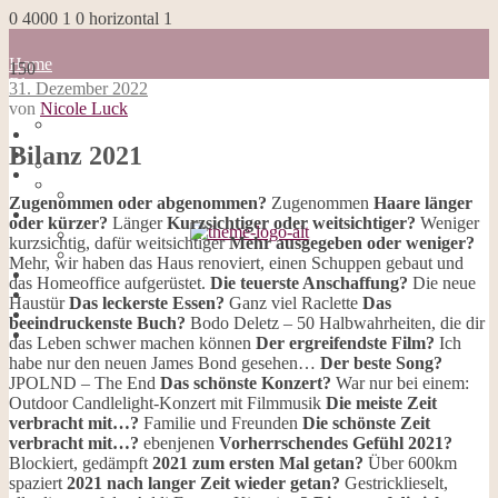
0
4000
1
0
horizontal
1
Home
150
Blog
31. Dezember 2022
about me
von
Nicole Luck
100 Dinge
Home
Impressum
Bilanz 2021
Blog
Datenschutzerklärung
about me
Cookies
100 Dinge
Zugenommen oder abgenommen?
Zugenommen
Haare länger
Galerie
Impressum
oder kürzer?
Länger
Kurzsichtiger oder weitsichtiger?
Weniger
Opal-Abos
Datenschutzerklärung
kurzsichtig, dafür weitsichtiger
Mehr ausgegeben oder weniger?
Strickblogs
Cookies
Mehr, wir haben das Haus renoviert, einen Schuppen gebaut und
Hörbücher
Galerie
das Homeoffice aufgerüstet.
Die teuerste Anschaffung?
Die neue
Opal-Abos
Haustür
Das leckerste Essen?
Ganz viel Raclette
Das
Strickblogs
beeindruckenste Buch?
Bodo Deletz – 50 Halbwahrheiten, die dir
Hörbücher
das Leben schwer machen können
Der ergreifendste Film?
Ich
habe nur den neuen James Bond gesehen…
Der beste Song?
JPOLND – The End
Das schönste Konzert?
War nur bei einem:
Outdoor Candlelight-Konzert mit Filmmusik
Die meiste Zeit
verbracht mit…?
Familie und Freunden
Die schönste Zeit
verbracht mit…?
ebenjenen
Vorherrschendes Gefühl 2021?
Blockiert, gedämpft
2021 zum ersten Mal getan?
Über 600km
spaziert
2021 nach langer Zeit wieder getan?
Gestricklieselt,