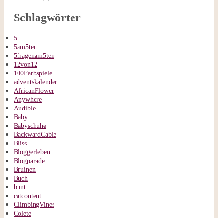
Schlagwörter
5
5am5ten
5fragenam5ten
12von12
100Farbspiele
adventskalender
AfricanFlower
Anywhere
Audible
Baby
Babyschuhe
BackwardCable
Bliss
Bloggerleben
Blogparade
Bruinen
Buch
bunt
catcontent
ClimbingVines
Colete