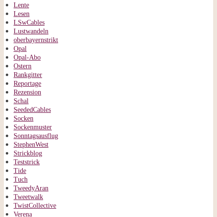
Lente
Lesen
LSwCables
Lustwandeln
oberbayernstrikt
Opal
Opal-Abo
Ostern
Rankgitter
Reportage
Rezension
Schal
SeededCables
Socken
Sockenmuster
Sonntagsausflug
StephenWest
Strickblog
Teststrick
Tide
Tuch
TweedyAran
Tweetwalk
TwistCollective
Verena