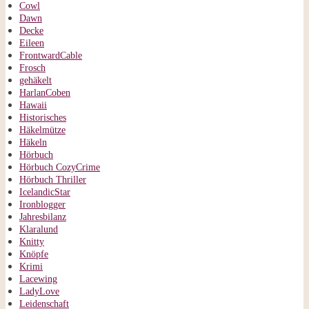
Cowl
Dawn
Decke
Eileen
FrontwardCable
Frosch
gehäkelt
HarlanCoben
Hawaii
Historisches
Häkelmütze
Häkeln
Hörbuch
Hörbuch CozyCrime
Hörbuch Thriller
IcelandicStar
Ironblogger
Jahresbilanz
Klaralund
Knitty
Knöpfe
Krimi
Lacewing
LadyLove
Leidenschaft