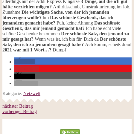
allerdings auf der Addi Express Kingsize
3 Dinge, auf die ich gut
hätte verzichten mögen?
Arthritisschub, Umstrukturierung im Job,
Zunahme
Die wichtigste Sache, von der ich jemanden
überzeugen wollte?
hm
Das schönste Geschenk, das ich
jemandem gemacht habe?
Puh, keine Ahnung
Das schönste
Geschenk, das mir jemand gemacht hat?
Ich habe echt viele
schöne Geschenke bekommen
Der schönste Satz, den jemand zu
mir gesagt hat?
Wenn was ist, ich bin für. Dich da
Der schönste
Satz, den ich zu jemandem gesagt habe?
Ach komm, scheiß drauf
2021 war mit 1 Wort…?
Dumpf
teilen
merken
teilen
E-Mail
Kategorie:
Netzwelt
nächster Beitrag
vorheriger Beitrag
Follow