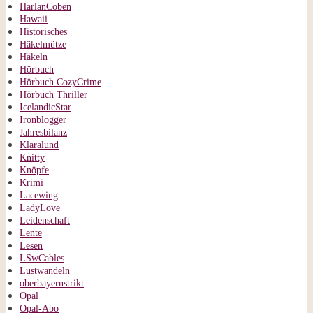
HarlanCoben
Hawaii
Historisches
Häkelmütze
Häkeln
Hörbuch
Hörbuch CozyCrime
Hörbuch Thriller
IcelandicStar
Ironblogger
Jahresbilanz
Klaralund
Knitty
Knöpfe
Krimi
Lacewing
LadyLove
Leidenschaft
Lente
Lesen
LSwCables
Lustwandeln
oberbayernstrikt
Opal
Opal-Abo