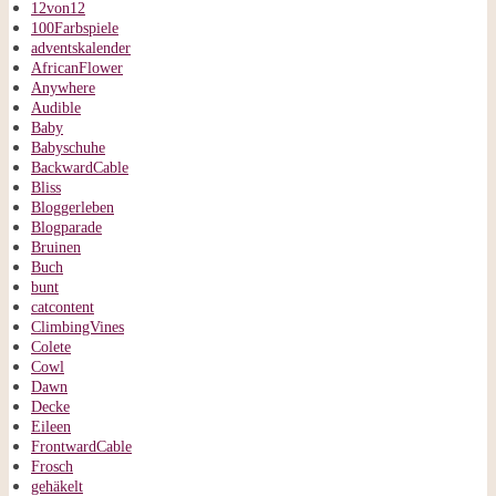
12von12
100Farbspiele
adventskalender
AfricanFlower
Anywhere
Audible
Baby
Babyschuhe
BackwardCable
Bliss
Bloggerleben
Blogparade
Bruinen
Buch
bunt
catcontent
ClimbingVines
Colete
Cowl
Dawn
Decke
Eileen
FrontwardCable
Frosch
gehäkelt