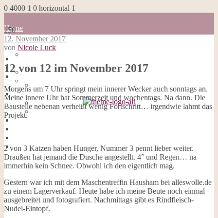
0
4000
1
0
horizontal
1
Home
150
Blog
12. November 2017
about me
von
Nicole Luck
100 Dinge
Home
Impressum
12 von 12 im November 2017
Blog
Datenschutzerklärung
about me
Cookies
100 Dinge
Morgens um 7 Uhr springt mein innerer Wecker auch sonntags an.
Galerie
Impressum
Meine innere Uhr hat Sommerzeit und wochentags. Na dann. Die
Opal-Abos
Datenschutzerklärung
Baustelle nebenan verheißt wenig Fortschritt… irgendwie lahmt das
Strickblogs
Cookies
Projekt.
Hörbücher
Galerie
Opal-Abos
Strickblogs
Hörbücher
2 von 3 Katzen haben Hunger, Nummer 3 pennt lieber weiter.
Draußen hat jemand die Dusche angestellt. 4° und Regen… na
immerhin kein Schnee. Obwohl ich den eigentlich mag.
Gestern war ich mit dem Maschentreffin Hausham bei alleswolle.de
zu einem Lagerverkauf. Heute habe ich meine Beute noch einmal
ausgebreitet und fotografiert. Nachmittags gibt es Rindfleisch-
Nudel-Eintopf.