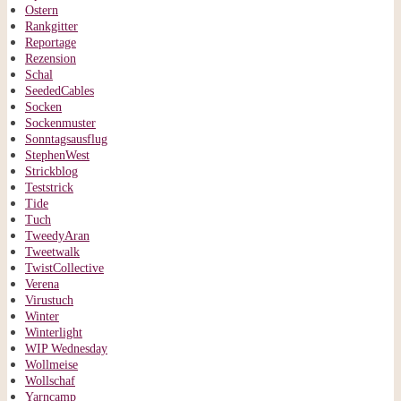
Ostern
Rankgitter
Reportage
Rezension
Schal
SeededCables
Socken
Sockenmuster
Sonntagsausflug
StephenWest
Strickblog
Teststrick
Tide
Tuch
TweedyAran
Tweetwalk
TwistCollective
Verena
Virustuch
Winter
Winterlight
WIP Wednesday
Wollmeise
Wollschaf
Yarncamp