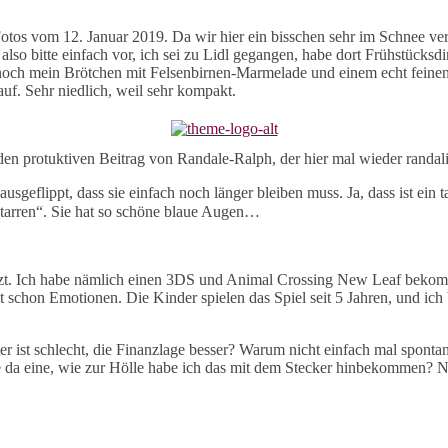
Fotos vom 12. Januar 2019. Da wir hier ein bisschen sehr im Schnee ve
also bitte einfach vor, ich sei zu Lidl gegangen, habe dort Frühstücksd
nur noch mein Brötchen mit Felsenbirnen-Marmelade und einem echt feine
auf. Sehr niedlich, weil sehr kompakt.
den protuktiven Beitrag von Randale-Ralph, der hier mal wieder randali
sgeflippt, dass sie einfach noch länger bleiben muss. Ja, dass ist ein 
tarren“. Sie hat so schöne blaue Augen…
zt. Ich habe nämlich einen 3DS und Animal Crossing New Leaf bekomm
t schon Emotionen. Die Kinder spielen das Spiel seit 5 Jahren, und ich 
r ist schlecht, die Finanzlage besser? Warum nicht einfach mal spont
te da eine, wie zur Hölle habe ich das mit dem Stecker hinbekommen? 