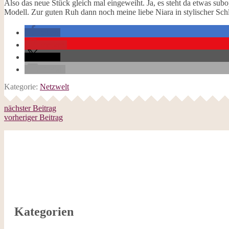
Also das neue Stück gleich mal eingeweiht. Ja, es steht da etwas sub
Modell. Zur guten Ruh dann noch meine liebe Niara in stylischer Schl
teilen
merken
teilen
E-Mail
Kategorie:
Netzwelt
nächster Beitrag
vorheriger Beitrag
Kategorien