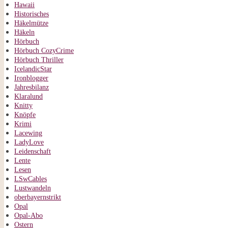
Hawaii
Historisches
Häkelmütze
Häkeln
Hörbuch
Hörbuch CozyCrime
Hörbuch Thriller
IcelandicStar
Ironblogger
Jahresbilanz
Klaralund
Knitty
Knöpfe
Krimi
Lacewing
LadyLove
Leidenschaft
Lente
Lesen
LSwCables
Lustwandeln
oberbayernstrikt
Opal
Opal-Abo
Ostern