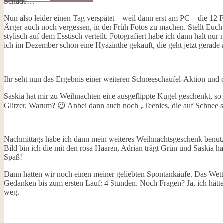
Schade…
Galerie
Opal-Abos
Nun also leider einen Tag verspätet – weil dann erst am PC – die 12 
Strickblogs
Ärger auch noch vergessen, in der Früh Fotos zu machen. Stellt Euch 
Hörbücher
stylisch auf dem Esstisch verteilt. Fotografiert habe ich dann halt 
ich im Dezember schon eine Hyazinthe gekauft, die geht jetzt gerade 
Ihr seht nun das Ergebnis einer weiteren Schneeschaufel-Aktion und 
Saskia hat mir zu Weihnachten eine ausgeflippte Kugel geschenkt, so au
Glitzer. Warum? 😉 Anbei dann auch noch „Teenies, die auf Schnee s
Nachmittags habe ich dann mein weiteres Weihnachtsgeschenk benut
Bild bin ich die mit den rosa Haaren, Adrian trägt Grün und Saskia ha
Spaß!
Dann hatten wir noch einen meiner geliebten Spontankäufe. Das Wette
Gedanken bis zum ersten Lauf: 4 Stunden. Noch Fragen? Ja, ich hät
weg.