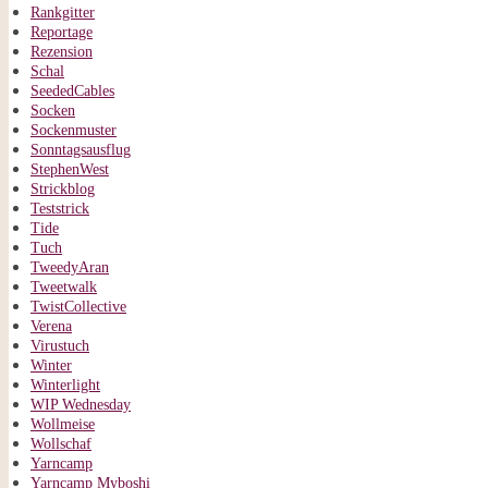
Rankgitter
Reportage
Rezension
Schal
SeededCables
Socken
Sockenmuster
Sonntagsausflug
StephenWest
Strickblog
Teststrick
Tide
Tuch
TweedyAran
Tweetwalk
TwistCollective
Verena
Virustuch
Winter
Winterlight
WIP Wednesday
Wollmeise
Wollschaf
Yarncamp
Yarncamp Myboshi