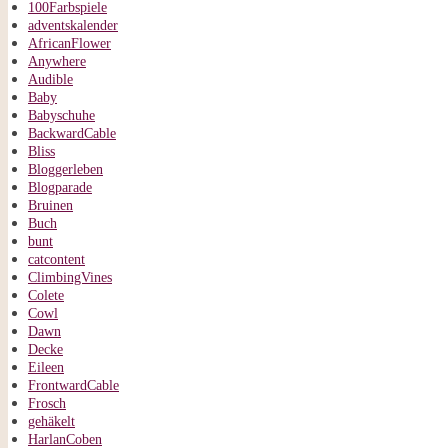
100Farbspiele
adventskalender
AfricanFlower
Anywhere
Audible
Baby
Babyschuhe
BackwardCable
Bliss
Bloggerleben
Blogparade
Bruinen
Buch
bunt
catcontent
ClimbingVines
Colete
Cowl
Dawn
Decke
Eileen
FrontwardCable
Frosch
gehäkelt
HarlanCoben