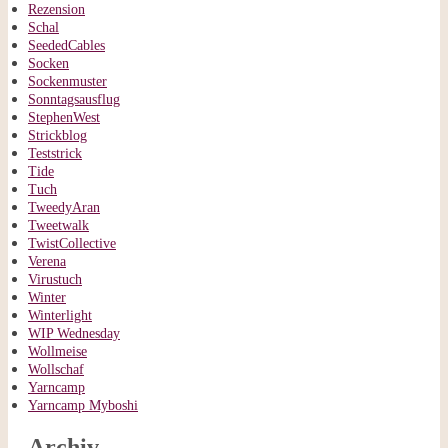
Rezension
Schal
SeededCables
Socken
Sockenmuster
Sonntagsausflug
StephenWest
Strickblog
Teststrick
Tide
Tuch
TweedyAran
Tweetwalk
TwistCollective
Verena
Virustuch
Winter
Winterlight
WIP Wednesday
Wollmeise
Wollschaf
Yarncamp
Yarncamp Myboshi
Archiv