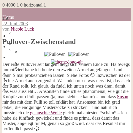
0
4000
1
0
horizontal
1
Home
150
Blog
22. Juni 2003
about me
von
Nicole Luck
100 Dinge
Home
Impressum
Pullover-Zwischenstand
Blog
Datenschutzerklärung
about me
Cookies
100 Dinge
Galerie
Impressum
Opal-Abos
Datenschutzerklärung
Der erste Pullover seit langem neigt sich seinem Ende zu. Halbwegs
Strickblogs
Cookies
unmotiviert habe ich heute den zweiten Ärmel angefangen. Und
Hörbücher
Galerie
dann S mal probeanziehen lassen. Siehe Fotos 😉 Inzwischen ist der
Opal-Abos
rechte Ärmel auch zugenäht. Was mich nur etwas nervt ist, dass sich
Strickblogs
der Rand rollt. Ich glaub, da fudel ich unten noch was dran, damit
Hörbücher
das was aussieht… Ansonsten finde ich es phänomenal, wie gut die
Knöpfe zum Pulli passen (ja, man sieht sie kaum) – und dass
Susan
mir das mit dem Pulli so toll erklärt hat. Ansonsten bin ich grad
dabei, die endgültige Mustersocke zu stricken – und natürlich
musste ich die
getauschte Wolle
gleich mal antesten *schäm* – ich
habe sie fünffach gewickelt und finde es prima, dass damit das
Muster, angelegt für M, genau so groß wird, dass das Resultat mir
hoffentlich passt 🙂