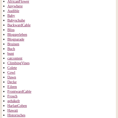
AfricanFlower
Anywhere
Audible
Baby
Babyschuhe
BackwardCable
Bliss
Bloggerleben
Blogparade
Bruinen
Buch
bunt
catcontent
ClimbingVines
Colete
Cowl
Dawn
Decke
Eileen
FrontwardCable
Frosch
gehäkelt
HarlanCoben
Hawaii
Historisches