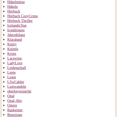
Häkelmütze
Häkeln
Hörbuch
Hörbuch CozyCrime
Hörbuch Thriller
IcelandicStar
Ironblogger
Jahresbilanz
Klaralund
Knitty
Knöpfe
Krimi
Lacewing
LadyLove
Leidenschaft
Lente
Lesen
LSwCables
Lustwandeln
oberbayernstrikt
Opal
Opal-Abo
Ostern
Rankgitter
Reportage