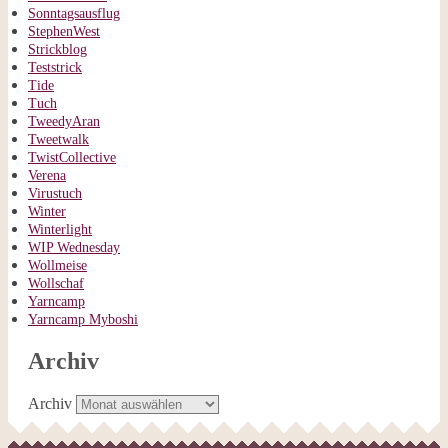
Sonntagsausflug
StephenWest
Strickblog
Teststrick
Tide
Tuch
TweedyAran
Tweetwalk
TwistCollective
Verena
Virustuch
Winter
Winterlight
WIP Wednesday
Wollmeise
Wollschaf
Yarncamp
Yarncamp Myboshi
Archiv
Archiv