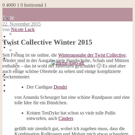
0
4000
1
0
horizontal
1
Home
150
Blog
22. November 2015
about me
von
Nicole Luck
100 Dinge
Home
Impressum
Twist Collective Winter 2015
Blog
Datenschutzerklärung
about me
Cookies
100 Dinge
Seit Freitag ist sie online, die
Winterausgabe der Twist Collective
.
Galerie
Impressum
Wieder sind in der Ausgabe viele Handschuhe, Schals und Mützen
Opal-Abos
Datenschutzerklärung
enthalten – das ist wohl der Jahreszeit geschuldet 🙂 Es sind aber
Strickblogs
Cookies
auch einige schöne Oberteile zu sehen und einige komplizierte
Hörbücher
Galerie
Sockenmuster.
Opal-Abos
Strickblogs
Der Cardigan
Dendri
Hörbücher
von Amanda Scheuzger hat eine schöne Rundpasse und eine
tolle Idee für ein Bündchen.
Kristen TenDyke hat schon so viele tolle Pullis
entworfen, auch
Cinders
gefällt mir ziemlich gut, wobei ich zugeben muss, dass die
Kombination Rollkragen und Mohair mich etwas schaudern