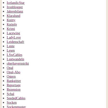
IcelandicStar
Ironblogger
Jahresbilanz
Klaralund
Knitty
Knöpfe
Krimi
Lacewing
LadyLove
Leidenschaft
Lente
Lesen
LSwCables
Lustwandeln
oberbayernstrikt
Opal
Opal-Abo
Ostern
Rankgitter
Reportage
Rezension
Schal
SeededCables
Socken
Sockenmuster