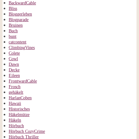
BackwardCable
Bliss
Bloggerleben
Blogparade
Bruinen
Buch
bunt
catcontent
ClimbingVines
Colete
Cowl
Dawn
Decke
Eileen
FrontwardCable
Frosch
gehäkelt
HarlanCoben
Hawaii
Historisches
Häkelmütze
Häkeln
Hörbuch
Hörbuch CozyCrime
Hörbuch Thriller