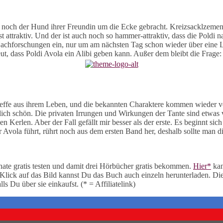
uch noch der Hund ihrer Freundin um die Ecke gebracht. Kreizsacklzemen
t attraktiv. Und der ist auch noch so hammer-attraktiv, dass die Poldi 
e Nachforschungen ein, nur um am nächsten Tag schon wieder über eine 
ut, dass Poldi Avola ein Alibi geben kann. Außer dem bleibt die Frage:
 Neffe aus ihrem Leben, und die bekannten Charaktere kommen wieder vo
ich schön. Die privaten Irrungen und Wirkungen der Tante sind etwas 
 Kerlen. Aber der Fall gefällt mir besser als der erste. Es beginnt sich
 Avola führt, rührt noch aus dem ersten Band her, deshalb sollte man 
e gratis testen und damit drei Hörbücher gratis bekommen.
Hier*
kan
Klick auf das Bild kannst Du das Buch auch einzeln herunterladen. 
ls Du über sie einkaufst. (* = Affiliatelink)