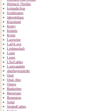
Hörbuch Thriller
IcelandicStar
Ironblogger
Jahresbilanz
Klaralund
Knitty
Knöpfe
Krimi
Lacewing
LadyLove
Leidenschaft
Lente
Lesen
LSwCables
Lustwandeln
oberbayernstrikt
Opal
Opal-Abo
Ostern
Rankgitter
Reportage
Rezension
Schal
SeededCables