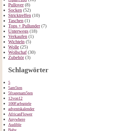
Pullover
(8)
Socken
(52)
Stricktreffen
(10)
Taschen
(1)
Tops + Pullunder
(7)
Unterwegs
(18)
Verkaufen
(1)
Wichteln
(5)
Wolle
(25)
Wollschaf
(30)
Zubehör
(3)
Schlagwörter
5
5am5ten
5fragenam5ten
12von12
100Farbspiele
adventskalender
AfricanFlower
Anywhere
Audible
Baby