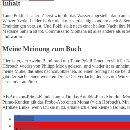
Inhalt
Galerie
Opal-Abos
Strickblogs
Tante Poldi ist sauer: Zuerst wird ihr das Wasser abgestellt, dann a
Hörbücher
Winzer Avola. Leider ist der nicht nur verdächtig, sondern auch äußers
Ermittlungen vergisst. Und Poldi stellt nach einer heißen Nacht ihr
Madame Sahara ist tot. Commissario Montana ist alles andere als erfre
und warum?
Meine Meinung zum Buch
Hier ist er, der zweite Band rund um Tante Poldi! Erneut erzählt ihr
Hörbuch wieder von Philipp Moog gelesen, und wieder ist es unheiml
meine Mühe, das alles nachzuvollziehen, so einen Schlag hat sie bei den
gibt der Sache einen weiteren Dreh. Der Verdacht, der sie zum Winzer
lesen oder anhören.
—
Als Amazon-Prime-Kunde kannst Du das Audible-Flex-Abo drei Monat
Prime-Kunden gilt das Probe-Abo einen Monat (= ein Hörbuch). Mit 
Affiliate-Links, wenn Du sie nutzt, erhalte ich einen kleinen Bonus, fal
teilen
merken