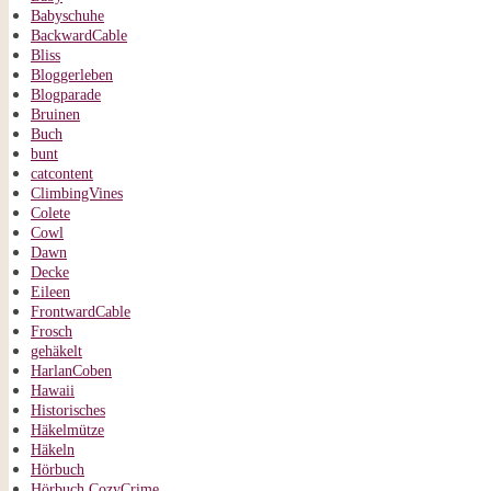
Babyschuhe
BackwardCable
Bliss
Bloggerleben
Blogparade
Bruinen
Buch
bunt
catcontent
ClimbingVines
Colete
Cowl
Dawn
Decke
Eileen
FrontwardCable
Frosch
gehäkelt
HarlanCoben
Hawaii
Historisches
Häkelmütze
Häkeln
Hörbuch
Hörbuch CozyCrime