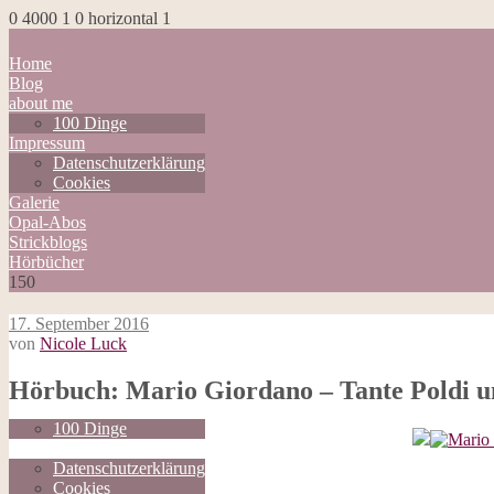
0
4000
1
0
horizontal
1
Home
Blog
about me
100 Dinge
Impressum
Datenschutzerklärung
Cookies
Galerie
Opal-Abos
Strickblogs
Hörbücher
150
17. September 2016
von
Nicole Luck
Home
Hörbuch: Mario Giordano – Tante Poldi u
Blog
about me
100 Dinge
Impressum
Datenschutzerklärung
Cookies