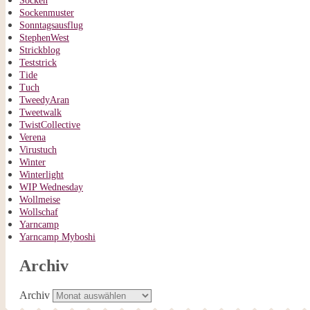
Socken
Sockenmuster
Sonntagsausflug
StephenWest
Strickblog
Teststrick
Tide
Tuch
TweedyAran
Tweetwalk
TwistCollective
Verena
Virustuch
Winter
Winterlight
WIP Wednesday
Wollmeise
Wollschaf
Yarncamp
Yarncamp Myboshi
Archiv
Archiv