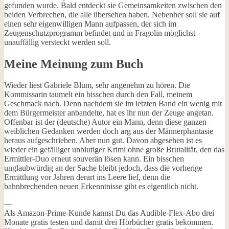
gefunden wurde. Bald entdeckt sie Gemeinsamkeiten zwischen den
beiden Verbrechen, die alle übersehen haben. Nebenher soll sie auf
einen sehr eigenwilligen Mann aufpassen, der sich im
Zeugenschutzprogramm befindet und in Fragolin möglichst
unauffällig versteckt werden soll.
Meine Meinung zum Buch
Wieder liest Gabriele Blum, sehr angenehm zu hören. Die
Kommissarin taumelt ein bisschen durch den Fall, meinem
Geschmack nach. Denn nachdem sie im letzten Band ein wenig mit
dem Bürgermeister anbandelte, hat es ihr nun der Zeuge angetan.
Offenbar ist der (deutsche) Autor ein Mann, denn diese ganzen
weiblichen Gedanken werden doch arg aus der Männerphantasie
heraus aufgeschrieben. Aber nun gut. Davon abgesehen ist es
wieder ein gefälliger unblutiger Krimi ohne große Brutalität, den das
Ermittler-Duo erneut souverän lösen kann. Ein bisschen
unglaubwürdig an der Sache bleibt jedoch, dass die vorherige
Ermittlung vor Jahren derart ins Leere lief, denn die
bahnbrechenden neuen Erkenntnisse gibt es eigentlich nicht.
—
Als Amazon-Prime-Kunde kannst Du das Audible-Flex-Abo drei
Monate gratis testen und damit drei Hörbücher gratis bekommen.