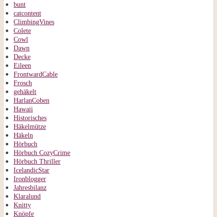
bunt
catcontent
ClimbingVines
Colete
Cowl
Dawn
Decke
Eileen
FrontwardCable
Frosch
gehäkelt
HarlanCoben
Hawaii
Historisches
Häkelmütze
Häkeln
Hörbuch
Hörbuch CozyCrime
Hörbuch Thriller
IcelandicStar
Ironblogger
Jahresbilanz
Klaralund
Knitty
Knöpfe