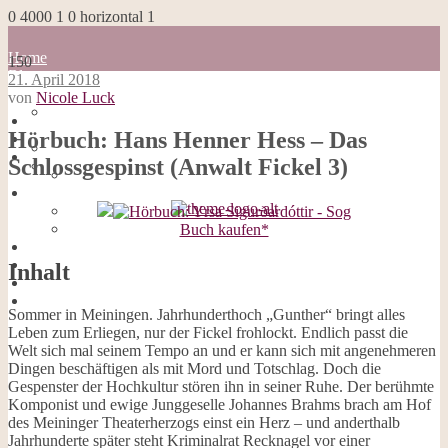
0
4000
1
0
horizontal
1
Home
150
Blog
21. April 2018
about me
von
Nicole Luck
100 Dinge
Home
Impressum
Hörbuch: Hans Henner Hess – Das
Blog
Datenschutzerklärung
about me
Schlossgespinst (Anwalt Fickel 3)
Cookies
100 Dinge
Galerie
Impressum
Opal-Abos
Datenschutzerklärung
Strickblogs
Cookies
Buch kaufen*
Hörbücher
Galerie
Opal-Abos
Inhalt
Strickblogs
Hörbücher
Sommer in Meiningen. Jahrhunderthoch „Gunther“ bringt alles
Leben zum Erliegen, nur der Fickel frohlockt. Endlich passt die
Welt sich mal seinem Tempo an und er kann sich mit angenehmeren
Dingen beschäftigen als mit Mord und Totschlag. Doch die
Gespenster der Hochkultur stören ihn in seiner Ruhe. Der berühmte
Komponist und ewige Junggeselle Johannes Brahms brach am Hof
des Meininger Theaterherzogs einst ein Herz – und anderthalb
Jahrhunderte später steht Kriminalrat Recknagel vor einer