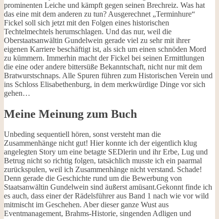
prominenten Leiche und kämpft gegen seinen Brechreiz. Was hat
das eine mit dem anderen zu tun? Ausgerechnet „Terminhure“
Fickel soll sich jetzt mit den Folgen eines historischen
Techtelmechtels herumschlagen. Und das nur, weil die
Oberstaatsanwältin Gundelwein gerade viel zu sehr mit ihrer
eigenen Karriere beschäftigt ist, als sich um einen schnöden Mord
zu kümmern. Immerhin macht der Fickel bei seinen Ermittlungen
die eine oder andere bittersüße Bekanntschaft, nicht nur mit dem
Bratwurstschnaps. Alle Spuren führen zum Historischen Verein und
ins Schloss Elisabethenburg, in dem merkwürdige Dinge vor sich
gehen…
Meine Meinung zum Buch
Unbeding sequentiell hören, sonst versteht man die
Zusammenhänge nicht gut! Hier konnte ich der eigentlich klug
angelegten Story um eine betagte SEDlerin und ihr Erbe, Lug und
Betrug nicht so richtig folgen, tatsächlich musste ich ein paarmal
zurückspulen, weil ich Zusammenhänge nicht verstand. Schade!
Denn gerade die Geschichte rund um die Bewerbung von
Staatsanwältin Gundelwein sind äußerst amüsant.Gekonnt finde ich
es auch, dass einer der Rädelsführer aus Band 1 nach wie vor wild
mitmischt im Geschehen. Aber dieser ganze Wust aus
Eventmanagement, Brahms-Historie, singenden Adligen und