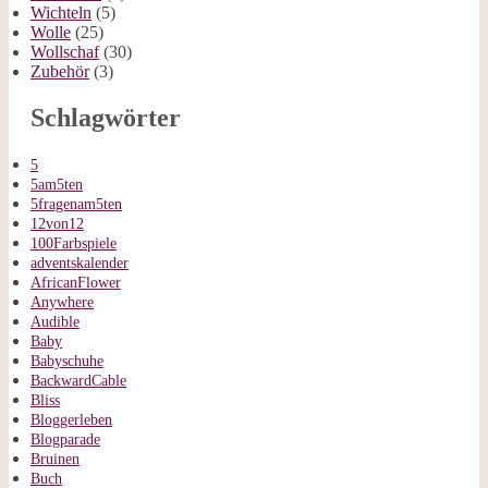
Wichteln
(5)
Wolle
(25)
Wollschaf
(30)
Zubehör
(3)
Schlagwörter
5
5am5ten
5fragenam5ten
12von12
100Farbspiele
adventskalender
AfricanFlower
Anywhere
Audible
Baby
Babyschuhe
BackwardCable
Bliss
Bloggerleben
Blogparade
Bruinen
Buch