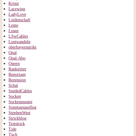
Krimi
Lacewing
LadyLove
Leidenschaft
Lente
Lesen
LSwCables
Lustwandeln
oberbayernstrikt
Opal
Opal-Abo
Ostern
Rankgitter
Reportage
Rezension
Schal
SeededCables
Socken
Sockenmuster
Sonntagsausflug
StephenWest
Strickblog
Teststrick
Tide
Tuch