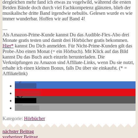
dergleichen mehr fand ich etwas zu vogelwild, während die ersten
Beiden Bände doch durch viel Fachkompetenz glänzten, blieb der
musikalische dritte Band irgendwie nebulös. Gelesen wurde es wie
immer wunderbar. Hoffen wir auf Band 4!
—
Als Amazon-Prime-Kunde kannst Du das Audible-Flex-Abo drei
Monate gratis testen und damit drei Hörbücher gratis bekommen.
Hier*
kannst Du Dich anmelden. Für Nicht-Prime-Kunden gilt das
Probe-Abo einen Monat (= ein Hörbuch). Mit Klick auf das Bild
kannst Du das Buch auch einzeln herunterladen. Die
Verknüpfungen zu Amazon sind Affiliate-Links, wenn Du sie nutzt,
erhalte ich einen kleinen Bonus, falls Du über sie einkaufst. (* =
Affiliatelink)
teilen
merken
teilen
E-Mail
Kategorie:
Hörbücher
nächster Beitrag
vorheriger Beitrag