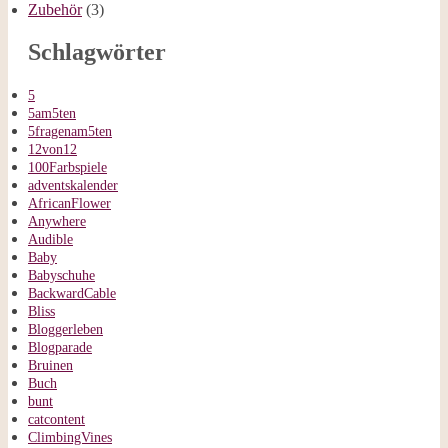
Zubehör
(3)
Schlagwörter
5
5am5ten
5fragenam5ten
12von12
100Farbspiele
adventskalender
AfricanFlower
Anywhere
Audible
Baby
Babyschuhe
BackwardCable
Bliss
Bloggerleben
Blogparade
Bruinen
Buch
bunt
catcontent
ClimbingVines