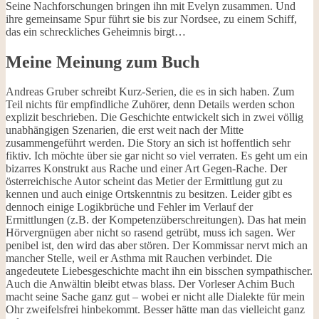
Seine Nachforschungen bringen ihn mit Evelyn zusammen. Und
ihre gemeinsame Spur führt sie bis zur Nordsee, zu einem Schiff,
das ein schreckliches Geheimnis birgt…
Meine Meinung zum Buch
Andreas Gruber schreibt Kurz-Serien, die es in sich haben. Zum
Teil nichts für empfindliche Zuhörer, denn Details werden schon
explizit beschrieben. Die Geschichte entwickelt sich in zwei völlig
unabhängigen Szenarien, die erst weit nach der Mitte
zusammengeführt werden. Die Story an sich ist hoffentlich sehr
fiktiv. Ich möchte über sie gar nicht so viel verraten. Es geht um ein
bizarres Konstrukt aus Rache und einer Art Gegen-Rache. Der
österreichische Autor scheint das Metier der Ermittlung gut zu
kennen und auch einige Ortskenntnis zu besitzen. Leider gibt es
dennoch einige Logikbrüche und Fehler im Verlauf der
Ermittlungen (z.B. der Kompetenzüberschreitungen). Das hat mein
Hörvergnügen aber nicht so rasend getrübt, muss ich sagen. Wer
penibel ist, den wird das aber stören. Der Kommissar nervt mich an
mancher Stelle, weil er Asthma mit Rauchen verbindet. Die
angedeutete Liebesgeschichte macht ihn ein bisschen sympathischer.
Auch die Anwältin bleibt etwas blass. Der Vorleser Achim Buch
macht seine Sache ganz gut – wobei er nicht alle Dialekte für mein
Ohr zweifelsfrei hinbekommt. Besser hätte man das vielleicht ganz