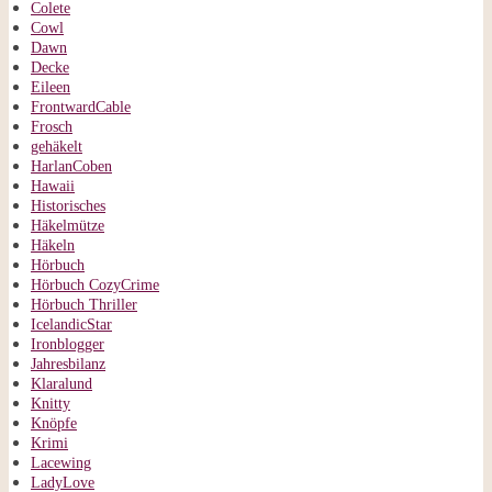
Colete
Cowl
Dawn
Decke
Eileen
FrontwardCable
Frosch
gehäkelt
HarlanCoben
Hawaii
Historisches
Häkelmütze
Häkeln
Hörbuch
Hörbuch CozyCrime
Hörbuch Thriller
IcelandicStar
Ironblogger
Jahresbilanz
Klaralund
Knitty
Knöpfe
Krimi
Lacewing
LadyLove