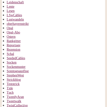
Leidenschaft
Lente
Lesen
LSwCables
Lustwandeln
oberbayernstrikt
Opal
Opal-Abo
Ostern
Rankgitter
Reportage
Rezension
Schal
SeededCables
Socken
Sockenmuster
Sonntagsausflug
StephenWest
Strickblog
Teststrick
Tide
Tuch
TweedyAran
Tweetwalk
TwistCollective