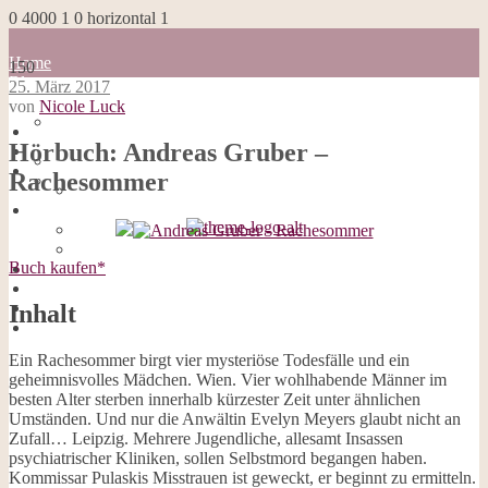
0
4000
1
0
horizontal
1
Home
150
Blog
25. März 2017
about me
von
Nicole Luck
100 Dinge
Home
Impressum
Hörbuch: Andreas Gruber –
Blog
Datenschutzerklärung
about me
Rachesommer
Cookies
100 Dinge
Galerie
Impressum
Opal-Abos
Datenschutzerklärung
Strickblogs
Cookies
Hörbücher
Buch kaufen*
Galerie
Opal-Abos
Strickblogs
Inhalt
Hörbücher
Ein Rachesommer birgt vier mysteriöse Todesfälle und ein
geheimnisvolles Mädchen. Wien. Vier wohlhabende Männer im
besten Alter sterben innerhalb kürzester Zeit unter ähnlichen
Umständen. Und nur die Anwältin Evelyn Meyers glaubt nicht an
Zufall… Leipzig. Mehrere Jugendliche, allesamt Insassen
psychiatrischer Kliniken, sollen Selbstmord begangen haben.
Kommissar Pulaskis Misstrauen ist geweckt, er beginnt zu ermitteln.