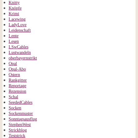
Knitty
Knöpfe
Krimi
Lacewing
LadyLove
Leidenschaft
Lente
Lesen
LSwCables
Lustwandeln
oberbayernstrikt
Opal
Opal-Abo
Ostern
Rankgitter
Reportage
Rezension
Schal
SeededCables
Socken
Sockenmuster
Sonntagsausflug
StephenWest
Strickblog
Teststrick