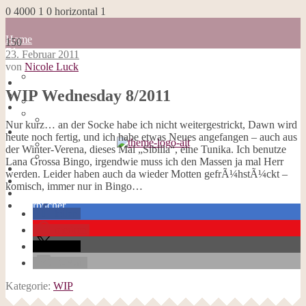
0
4000
1
0
horizontal
1
Home
150
Blog
23. Februar 2011
about me
von
Nicole Luck
100 Dinge
Home
Impressum
WIP Wednesday 8/2011
Blog
Datenschutzerklärung
about me
Cookies
100 Dinge
Nur kurz… an der Socke habe ich nicht weitergestrickt, Dawn wird
Galerie
Impressum
heute noch fertig, und ich habe etwas Neues angefangen – auch aus
Opal-Abos
Datenschutzerklärung
der Winter-Verena, dieses Mal „Sibilla“, eine Tunika. Ich benutze
Strickblogs
Cookies
Lana Grossa Bingo, irgendwie muss ich den Massen ja mal Herr
Hörbücher
Galerie
werden. Leider haben auch da wieder Motten gefrÃ¼hstÃ¼ckt –
Opal-Abos
komisch, immer nur in Bingo…
Strickblogs
Hörbücher
teilen
merken
teilen
E-Mail
Kategorie:
WIP