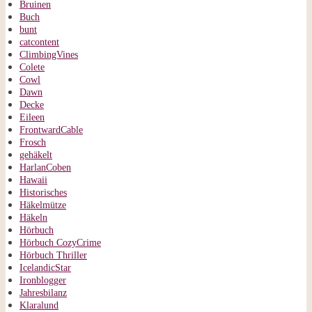
Bruinen
Buch
bunt
catcontent
ClimbingVines
Colete
Cowl
Dawn
Decke
Eileen
FrontwardCable
Frosch
gehäkelt
HarlanCoben
Hawaii
Historisches
Häkelmütze
Häkeln
Hörbuch
Hörbuch CozyCrime
Hörbuch Thriller
IcelandicStar
Ironblogger
Jahresbilanz
Klaralund