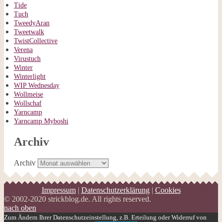
Tide
Tuch
TweedyAran
Tweetwalk
TwistCollective
Verena
Virustuch
Winter
Winterlight
WIP Wednesday
Wollmeise
Wollschaf
Yarncamp
Yarncamp Myboshi
Archiv
Archiv
Impressum
|
Datenschutzerklärung
|
Cookies
© 2002-2020 strickblog.de. All rights reserved.
nach oben
Zum Ändern Ihrer Datenschutzeinstellung, z.B. Erteilung oder Widerruf von