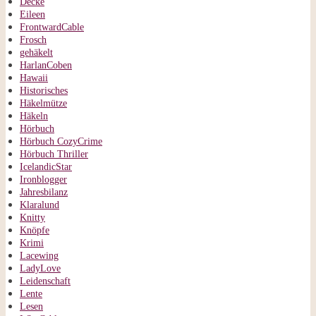
Decke
Eileen
FrontwardCable
Frosch
gehäkelt
HarlanCoben
Hawaii
Historisches
Häkelmütze
Häkeln
Hörbuch
Hörbuch CozyCrime
Hörbuch Thriller
IcelandicStar
Ironblogger
Jahresbilanz
Klaralund
Knitty
Knöpfe
Krimi
Lacewing
LadyLove
Leidenschaft
Lente
Lesen