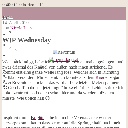
0
4000
1
0
horizontal
1
Home
150
Blog
14. April 2010
about me
von
Nicole Luck
100 Dinge
Home
Impressum
WIP Wednesday
Blog
Datenschutzerklärung
about me
Cookies
100 Dinge
Galerie
Impressum
Opal-Abos
Datenschutzerklärung
Wie angekündigt, habe ich Revontuli noch einmal angefangen, und
Strickblogs
Cookies
zwar diesmal das Knäuel von außen nach innen strickend. Es
Hörbücher
Galerie
kommt erst eine ganze Weile lang rosa, welches sich in Richtung
Opal-Abos
hellblau verändert. Mir scheint, ich könnte aus dem
Knäuel
sogar
Strickblogs
zwei Revontulis stricken, das wird auf die letzten Meter spannend
Hörbücher
🙂 Geschafft habe ich jetzt ungefähr zwei Drittel. Leider stricke ich
unkonzentriert, sodass ich schon hier und da wieder aufziehen
musste. Wie üblich halt 😉
Inspiriert durch
Brigitte
habe ich meine Verena-Jacke wieder
hervorgekramt, kaum dass sie mir auf die Sprünge half, auch mein