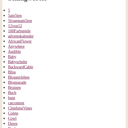
5
5am5ten
5fragenam5ten
12von12
100Farbspiele
adventskalender
AfricanFlower
Anywhere
Audible
Baby
Babyschuhe
BackwardCable
Bliss
Bloggerleben
Blogparade
Bruinen
Buch
bunt
catcontent
ClimbingVines
Colete
Cowl
Dawn