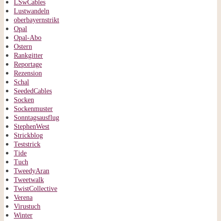
LSwCables
Lustwandeln
oberbayernstrikt
Opal
Opal-Abo
Ostern
Rankgitter
Reportage
Rezension
Schal
SeededCables
Socken
Sockenmuster
Sonntagsausflug
StephenWest
Strickblog
Teststrick
Tide
Tuch
TweedyAran
Tweetwalk
TwistCollective
Verena
Virustuch
Winter