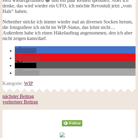
Heft wiedergefunden 😀 und ein paar Reihen spendiert. Aber ich
denke, das wird wieder ein UFO, ich möchte Revontuli jetzt „vom
Hals“ haben.
Nebenher stricke ich immer wieder mal an diversen Socken herum,
die fotografiere ich nicht im WIP-Status, das lohnt nicht…
Außerdem habe ich einen Häkelauftrag angenommen, den ich aber
nicht zeigen kann/darf.
teilen
merken
teilen
E-Mail
Kategorie:
WIP
nächster Beitrag
vorheriger Beitrag
Follow