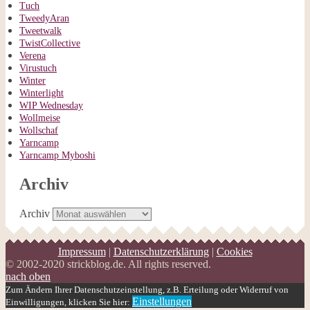
Tuch
TweedyAran
Tweetwalk
TwistCollective
Verena
Virustuch
Winter
Winterlight
WIP Wednesday
Wollmeise
Wollschaf
Yarncamp
Yarncamp Myboshi
Archiv
Archiv
Impressum
|
Datenschutzerklärung
|
Cookies
© 2002-2020 strickblog.de. All rights reserved.
nach oben
Zum Ändern Ihrer Datenschutzeinstellung, z.B. Erteilung oder Widerruf von
Einstellungen
Einwilligungen, klicken Sie hier: