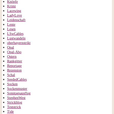
Knöpfe
Krimi
Lacewing
LadyLove
Leidenschaft
Lente
Lesen
LSwCables
Lustwandeln
oberbayernstrikt
Opal
Opal-Abo
Ostern
Rankgitter
Reportage
Rezension
Schal
SeededCables
Socken
Sockenmuster
Sonntagsausflug
StephenWest
Strickblog
Teststrick
Tide