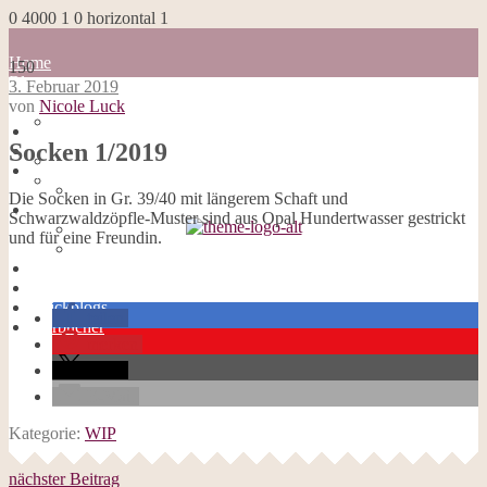
0
4000
1
0
horizontal
1
Home
150
Blog
3. Februar 2019
about me
von
Nicole Luck
100 Dinge
Home
Impressum
Socken 1/2019
Blog
Datenschutzerklärung
about me
Cookies
100 Dinge
Die Socken in Gr. 39/40 mit längerem Schaft und
Galerie
Impressum
Schwarzwaldzöpfle-Muster sind aus Opal Hundertwasser gestrickt
Opal-Abos
Datenschutzerklärung
und für eine Freundin.
Strickblogs
Cookies
Hörbücher
Galerie
Opal-Abos
Strickblogs
teilen
Hörbücher
merken
teilen
E-Mail
Kategorie:
WIP
nächster Beitrag