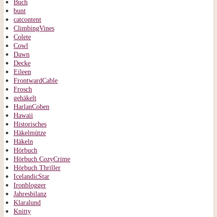
Buch
bunt
catcontent
ClimbingVines
Colete
Cowl
Dawn
Decke
Eileen
FrontwardCable
Frosch
gehäkelt
HarlanCoben
Hawaii
Historisches
Häkelmütze
Häkeln
Hörbuch
Hörbuch CozyCrime
Hörbuch Thriller
IcelandicStar
Ironblogger
Jahresbilanz
Klaralund
Knitty