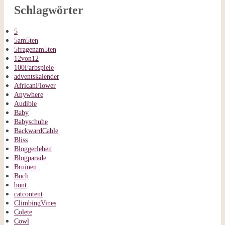
Schlagwörter
5
5am5ten
5fragenam5ten
12von12
100Farbspiele
adventskalender
AfricanFlower
Anywhere
Audible
Baby
Babyschuhe
BackwardCable
Bliss
Bloggerleben
Blogparade
Bruinen
Buch
bunt
catcontent
ClimbingVines
Colete
Cowl