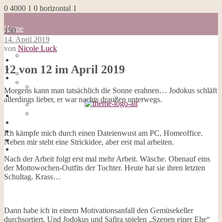
0
4000
1
0
horizontal
1
Home
150
Blog
14. April 2019
about me
von
Nicole Luck
100 Dinge
Home
Impressum
12 von 12 im April 2019
Blog
Datenschutzerklärung
about me
Cookies
100 Dinge
Morgens kann man tatsächlich die Sonne erahnen… Jodokus schläft
Galerie
Impressum
allerdings lieber, er war nachts draußen unterwegs.
Opal-Abos
Datenschutzerklärung
Strickblogs
Cookies
Hörbücher
Galerie
Opal-Abos
Ich kämpfe mich durch einen Dateienwust am PC, Homeoffice.
Strickblogs
Neben mir steht eine Strickidee, aber erst mal arbeiten.
Hörbücher
Nach der Arbeit folgt erst mal mehr Arbeit. Wäsche. Obenauf eins
der Mottowochen-Outfits der Tochter. Heute hat sie ihren letzten
Schultag. Krass…
Dann habe ich in einem Motivationsanfall den Gemüsekeller
durchsortiert. Und Jodokus und Safira spielen „Szenen einer Ehe“