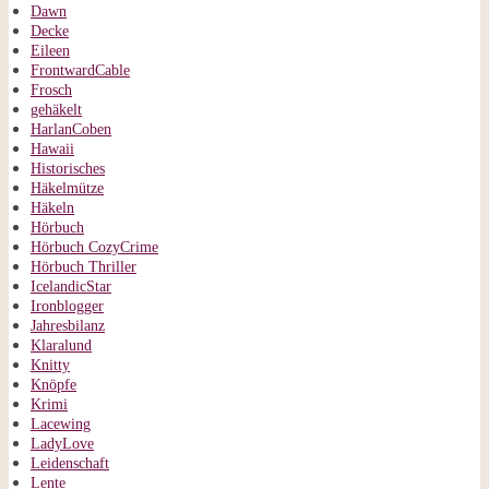
Dawn
Decke
Eileen
FrontwardCable
Frosch
gehäkelt
HarlanCoben
Hawaii
Historisches
Häkelmütze
Häkeln
Hörbuch
Hörbuch CozyCrime
Hörbuch Thriller
IcelandicStar
Ironblogger
Jahresbilanz
Klaralund
Knitty
Knöpfe
Krimi
Lacewing
LadyLove
Leidenschaft
Lente