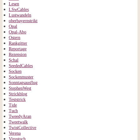
Lesen
LSwCables
Lustwandeln
oberbayernstrikt
Opal
Opal-Abo
Ostern
Rankgitter
Reportage
Rezension
Schal
SeededCables
Socken
Sockenmuster
Sonntagsausflug
StephenWest
Strickblog
Teststrick
Tide
Tuch
TweedyAran
Tweetwalk
TwistCollective
Verena
Virustuch