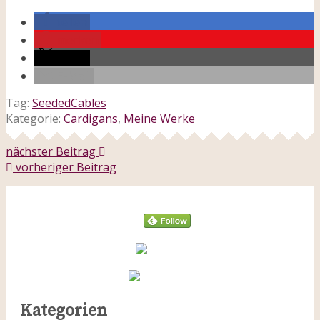
teilen
merken
teilen
E-Mail
Tag:
SeededCables
Kategorie:
Cardigans
,
Meine Werke
nächster Beitrag
vorheriger Beitrag
Follow
Kategorien