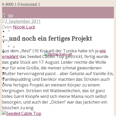
0
4000
1
0
horizontal
1
Home
150
Blog
7. September 2011
about me
von
Nicole Luck
100 Dinge
Home
Impressum
Blog
… und noch ein fertiges Projekt
Datenschutzerklärung
about me
Cookies
100 Dinge
Aus dem „Rest“ (10 Knäuel) der Tunika habe ich ja
wie
Galerie
Impressum
erwähnt
das Seeded Cables Top gestrickt, fertig wurde
Opal-Abos
Datenschutzerklärung
das gute Stück am 17. August. Leider reichte die Wolle
Strickblogs
Cookies
Hörbücher
nur für eine Größe, die meiner schmal gewordenen
Galerie
Opal-Abos
Mutter hervorragend passt… aber Gelüste auf Vanille-Eis,
Strickblogs
Vanillepudding und Eierlikör machten das Stricken auch
Hörbücher
ohne fertiges Projekt an meinem Körper zu einem
Vergnügen. Stricken mit Wattewölkchen, das ist ganz
tolles Garn! Knöpfe wird sich meine Mama noch selbst
besorgen, und auch der „Dicken“ war das Jäckchen ein
bisschen zu eng: