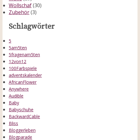
Wollschaf
(30)
Zubehör
(3)
Schlagwörter
5
5am5ten
5fragenam5ten
12von12
100Farbspiele
adventskalender
AfricanFlower
Anywhere
Audible
Baby
Babyschuhe
BackwardCable
Bliss
Bloggerleben
Blogparade