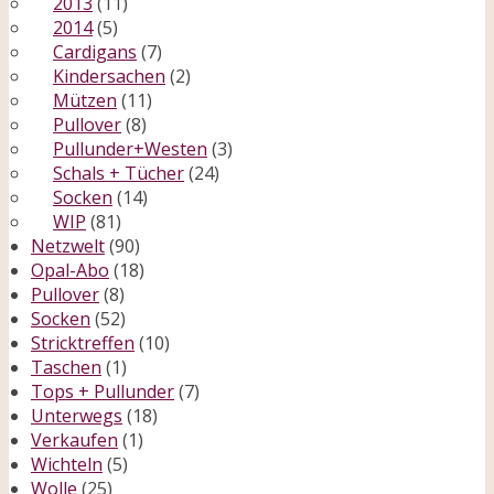
2013
(11)
2014
(5)
Cardigans
(7)
Kindersachen
(2)
Mützen
(11)
Pullover
(8)
Pullunder+Westen
(3)
Schals + Tücher
(24)
Socken
(14)
WIP
(81)
Netzwelt
(90)
Opal-Abo
(18)
Pullover
(8)
Socken
(52)
Stricktreffen
(10)
Taschen
(1)
Tops + Pullunder
(7)
Unterwegs
(18)
Verkaufen
(1)
Wichteln
(5)
Wolle
(25)