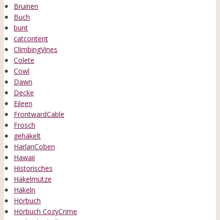
Bruinen
Buch
bunt
catcontent
ClimbingVines
Colete
Cowl
Dawn
Decke
Eileen
FrontwardCable
Frosch
gehäkelt
HarlanCoben
Hawaii
Historisches
Häkelmütze
Häkeln
Hörbuch
Hörbuch CozyCrime