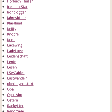
Hörbuch Thriller
IcelandicStar
Ironblogger
Jahresbilanz
Klaralund
Knitty
Knöpfe
Krimi
Lacewing
LadyLove
Leidenschaft
Lente
Lesen
LSwCables
Lustwandeln
oberbayernstrikt
Opal
Opal-Abo
Ostern
Rankgitter
Reportage