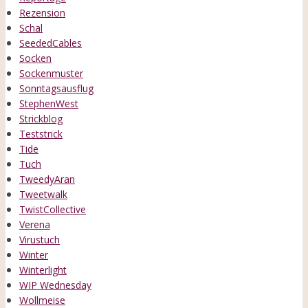
Rezension
Schal
SeededCables
Socken
Sockenmuster
Sonntagsausflug
StephenWest
Strickblog
Teststrick
Tide
Tuch
TweedyAran
Tweetwalk
TwistCollective
Verena
Virustuch
Winter
Winterlight
WIP Wednesday
Wollmeise