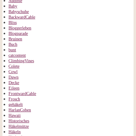
Audible
Baby
Babyschuhe
BackwardCable
Bliss
Bloggerleben
Blogparade
Bruinen
Buch
bunt
catcontent
ClimbingVines
Colete
Cowl
Dawn
Decke
Eileen
FrontwardCable
Frosch
gehäkelt
HarlanCoben
Hawaii
Historisches
Häkelmütze
Häkeln