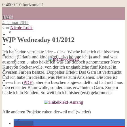
0
4000
1
0
horizontal
1
Home
150
Blog
4. Januar 2012
about me
von
Nicole Luck
100 Dinge
Home
Impressum
WIP Wednesday 01/2012
Blog
Datenschutzerklärung
about me
Cookies
100 Dinge
Ich hatte eine verrückte Idee – diese Woche habe ich ein bisschen
Galerie
Impressum
Freizeit (Urlaub und kinderfrei), also könnte ich ja auch mal was
Opal-Abos
Datenschutzerklärung
ausprobieren… also häkle ich was aus doppelt genommener Noro
Strickblogs
Cookies
Kureyon Sockenwolle, von der ich unglaubliche fünf Knäuel in
Hörbücher
Galerie
diversen Farben besitze. Doppelter Effekt: Das Garn ist verbraucht
Opal-Abos
und ich habe im Idealfall was Nettes zum Anziehen. Die Idee ist
Strickblogs
dieses hier (
PDF
), aber ein bisschen abgewandelt und halt nicht aus
Hörbücher
mercerisierter Baumwolle, sondern aus erwähntem Garn. Zudem
häkle ich in Runden. So weit bin ich bisher (erst) gekommen:
Alle anderen Projekte ruhen derweil mal (wieder)
teilen