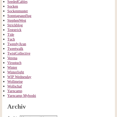
SeededCables
Socken
Sockenmuster
Sonntagsausflug
StephenWest
Strickblog
Teststrick
Tide
Tuch
TweedyAran
Tweetwalk
TwistCollective
Verena
Virustuch
Winter
Winterlight
WIP Wednesday
Wollmeise
Wollschaf
Yarncamp
Yarncamp Myboshi
Archiv