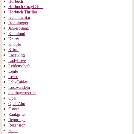
Hörbuch
Hörbuch CozyCrime
Hörbuch Thriller
IcelandicStar
Ironblogger
Jahresbilanz
Klaralund
Knitty
Knöpfe
Krimi
Lacewing
LadyLove
Leidenschaft
Lente
Lesen
LSwCables
Lustwandeln
oberbayernstrikt
Opal
Opal-Abo
Ostern
Rankgitter
Reportage
Rezension
Schal