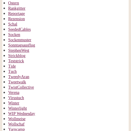
Ostern
Rankgitter
Reportage
Rezension
Schal
SeededCables
Socken
Sockenmuster
Sonntagsausflug
StephenWest
Strickblog
Teststrick
Tide
Tuch
TweedyAran
Tweetwalk
TwistCollective
Verena
Virustuch
Winter
Winterlight
WIP Wednesday
Wollmeise
Wollschaf
Yarncamp