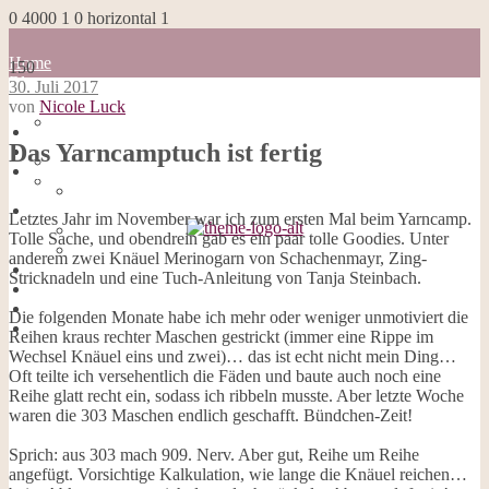
0
4000
1
0
horizontal
1
Home
150
Blog
30. Juli 2017
about me
von
Nicole Luck
100 Dinge
Home
Impressum
Das Yarncamptuch ist fertig
Blog
Datenschutzerklärung
about me
Cookies
100 Dinge
Galerie
Impressum
Letztes Jahr im November war ich zum ersten Mal beim Yarncamp.
Opal-Abos
Datenschutzerklärung
Tolle Sache, und obendrein gab es ein paar tolle Goodies. Unter
Strickblogs
Cookies
anderem zwei Knäuel Merinogarn von Schachenmayr, Zing-
Hörbücher
Galerie
Stricknadeln und eine Tuch-Anleitung von Tanja Steinbach.
Opal-Abos
Strickblogs
Die folgenden Monate habe ich mehr oder weniger unmotiviert die
Hörbücher
Reihen kraus rechter Maschen gestrickt (immer eine Rippe im
Wechsel Knäuel eins und zwei)… das ist echt nicht mein Ding…
Oft teilte ich versehentlich die Fäden und baute auch noch eine
Reihe glatt recht ein, sodass ich ribbeln musste. Aber letzte Woche
waren die 303 Maschen endlich geschafft. Bündchen-Zeit!
Sprich: aus 303 mach 909. Nerv. Aber gut, Reihe um Reihe
angefügt. Vorsichtige Kalkulation, wie lange die Knäuel reichen…