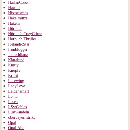
HarlanCoben
Hawaii
Historisches
Häkelmütze
Häkeln
Hörbuch
Hörbuch CozyCrime
Hörbuch Thriller
IcelandicStar
Ironblogger
Jahresbilanz
Klaralund
Knitty
Knöpfe
Krimi
Lacewing
LadyLove
Leidenschaft
Lente
Lesen
LSwCables
Lustwandeln
oberbayernstrikt
Opal
Opal-Abo