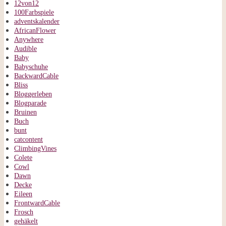
12von12
100Farbspiele
adventskalender
AfricanFlower
Anywhere
Audible
Baby
Babyschuhe
BackwardCable
Bliss
Bloggerleben
Blogparade
Bruinen
Buch
bunt
catcontent
ClimbingVines
Colete
Cowl
Dawn
Decke
Eileen
FrontwardCable
Frosch
gehäkelt