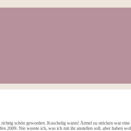
t richtig schön geworden. Kuschelig warm! Ärmel zu stricken war eine
n 2009. Nie wusste ich, was ich mit ihr anstellen soll, aber haben wollt