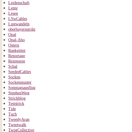
Leidenschaft
Lente
Lesen
LSwCables
Lustwandeln
oberbayernstrikt
Opal
Opal-Abo
Ostern
Rankgitter
Reportage
Rezension
Schal
SeededCables
Socken
Sockenmuster
Sonntagsausflug
StephenWest
Strickblog
Teststrick
Tide
Tuch
TweedyAran
Tweetwalk
TwistCollective