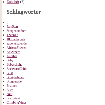
Zubehör
(3)
Schlagwörter
5
5am5ten
5fragenam5ten
12von12
100Farbspiele
adventskalender
AfricanFlower
Anywhere
Audible
Baby
Babyschuhe
BackwardCable
Bliss
Bloggerleben
Blogparade
Bruinen
Buch
bunt
catcontent
ClimbingVines