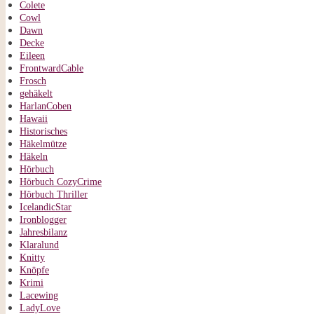
Colete
Cowl
Dawn
Decke
Eileen
FrontwardCable
Frosch
gehäkelt
HarlanCoben
Hawaii
Historisches
Häkelmütze
Häkeln
Hörbuch
Hörbuch CozyCrime
Hörbuch Thriller
IcelandicStar
Ironblogger
Jahresbilanz
Klaralund
Knitty
Knöpfe
Krimi
Lacewing
LadyLove