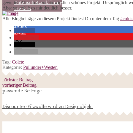
Datenschutzerklärung
gewartet. Alles in allem ein wirklich schönes Projekt. Ursprünglich 
Aber so gefällt es mir deutlich besser.
Cookies
Galerie
Alle Blogbeiträge zu diesem Projekt findest Du unter dem Tag
#colet
Opal-Abos
Strickblogs
teilen
Hörbücher
merken
teilen
E-Mail
Tag:
Colete
Kategorie:
Pullunder+Westen
nächster Beitrag
vorheriger Beitrag
passende Beiträge
Discounter-Filzwolle wird zu Designobjekt