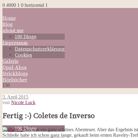
0
4000
1
0
horizontal
1
Home
Blog
about me
100 Dinge
Impressum
Datenschutzerklärung
Cookies
Galerie
Opal-Abos
Strickblogs
Hörbücher
150
3. April 2015
von
Nicole Luck
Home
Fertig :-) Coletes de Inverso
Blog
about me
100 Dinge
Das war ein ganz schönes Abenteuer. Aber das Ergebnis is
Impressum
Schließe habe ich schon ganz lange, gekauft beim ersten Ravelry-Treffe