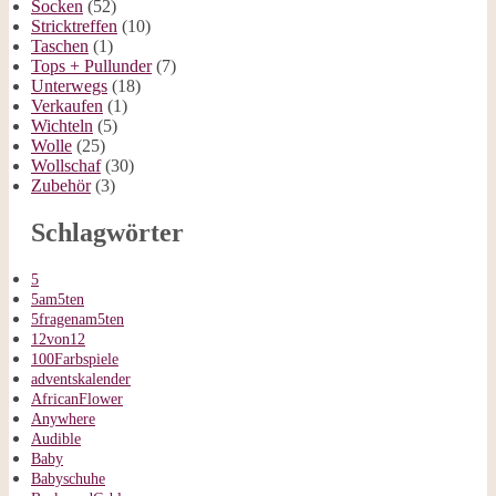
Socken
(52)
Stricktreffen
(10)
Taschen
(1)
Tops + Pullunder
(7)
Unterwegs
(18)
Verkaufen
(1)
Wichteln
(5)
Wolle
(25)
Wollschaf
(30)
Zubehör
(3)
Schlagwörter
5
5am5ten
5fragenam5ten
12von12
100Farbspiele
adventskalender
AfricanFlower
Anywhere
Audible
Baby
Babyschuhe