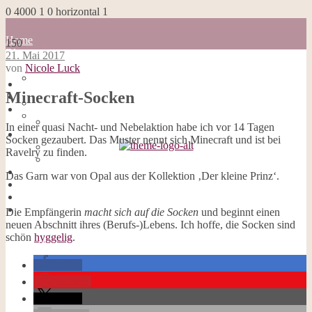
0
4000
1
0
horizontal
1
Home
150
Blog
21. Mai 2017
about me
von
Nicole Luck
100 Dinge
Home
Impressum
Minecraft-Socken
Blog
Datenschutzerklärung
about me
Cookies
100 Dinge
In einer quasi Nacht- und Nebelaktion habe ich vor 14 Tagen
Galerie
Impressum
Socken gezaubert. Das Muster nennt sich Minecraft und ist bei
Opal-Abos
Datenschutzerklärung
Ravelry zu finden.
Strickblogs
Cookies
Hörbücher
Galerie
Das Garn war von Opal aus der Kollektion ‚Der kleine Prinz‘.
Opal-Abos
Strickblogs
Hörbücher
Die Empfängerin
macht sich auf die Socken
und beginnt einen
neuen Abschnitt ihres (Berufs-)Lebens. Ich hoffe, die Socken sind
schön
hyggelig
.
teilen
merken
teilen