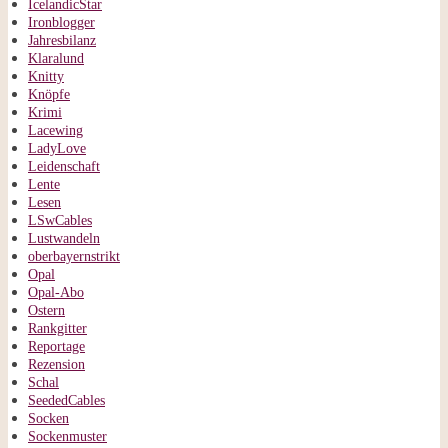
IcelandicStar
Ironblogger
Jahresbilanz
Klaralund
Knitty
Knöpfe
Krimi
Lacewing
LadyLove
Leidenschaft
Lente
Lesen
LSwCables
Lustwandeln
oberbayernstrikt
Opal
Opal-Abo
Ostern
Rankgitter
Reportage
Rezension
Schal
SeededCables
Socken
Sockenmuster