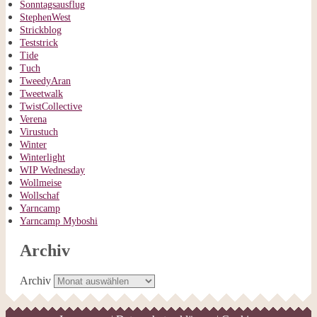
Sonntagsausflug
StephenWest
Strickblog
Teststrick
Tide
Tuch
TweedyAran
Tweetwalk
TwistCollective
Verena
Virustuch
Winter
Winterlight
WIP Wednesday
Wollmeise
Wollschaf
Yarncamp
Yarncamp Myboshi
Archiv
Archiv