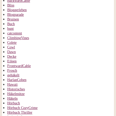
BackwardCable
Bliss
Bloggerleben
Blogparade
Bruinen
Buch
bunt
catcontent
ClimbingVines
Colete
Cowl
Dawn
Decke
Eileen
FrontwardCable
Frosch
gehäkelt
HarlanCoben
Hawaii
Historisches
Häkelmütze
Häkeln
Hörbuch
Hörbuch CozyCrime
Hörbuch Thriller