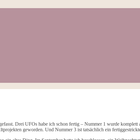
h gefasst. Drei UFOs habe ich schon fertig – Nummer 1 wurde komplett
ltprojekten geworden. Und Nummer 3 ist tatsächlich ein fertiggestric