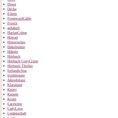
Dawn
Decke
Eileen
FrontwardCable
Frosch
gehäkelt
HarlanCoben
Hawaii
Historisches
Häkelmütze
Häkeln
Hörbuch
Hörbuch CozyCrime
Hörbuch Thriller
IcelandicStar
Ironblogger
Jahresbilanz
Klaralund
Knitty
Knöpfe
Krimi
Lacewing
LadyLove
Leidenschaft