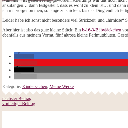
Nummer 4 ist gestern fertig geworden. Allerdings war das noch nicht 
Galerie
anzufangen… dann festgestellt, dass es wohl zu klein ist… und dann n
Opal-Abos
ich mir vorgenommen, so lange zu stricken, bis das Ding endlich ferti
Strickblogs
Hörbücher
Leider habe ich sonst nicht besonders viel Strickzeit, und „hirnlose“ 
Aber hier ist also das gute kleine Stück: Ein
b-16-3-Bäbyjäckchen
von
ebenfalls aus meinem Vorrat, fünf altrosa kleine Perlmuttblüten. Gestr
teilen
merken
teilen
E-Mail
Kategorie:
Kindersachen
,
Meine Werke
nächster Beitrag
vorheriger Beitrag