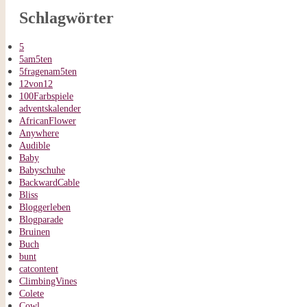
Schlagwörter
5
5am5ten
5fragenam5ten
12von12
100Farbspiele
adventskalender
AfricanFlower
Anywhere
Audible
Baby
Babyschuhe
BackwardCable
Bliss
Bloggerleben
Blogparade
Bruinen
Buch
bunt
catcontent
ClimbingVines
Colete
Cowl