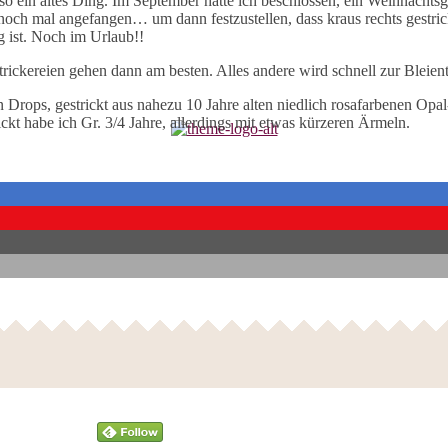
so ein altes Ding. Im September hatte ich beschlossen, ein Weihnachts
och mal angefangen… um dann festzustellen, dass kraus rechts gestrick
g ist. Noch im Urlaub!!
Strickereien gehen dann am besten. Alles andere wird schnell zur Bleient
 Drops, gestrickt aus nahezu 10 Jahre alten niedlich rosafarbenen Opa
ickt habe ich Gr. 3/4 Jahre, allerdings mit etwas kürzeren Ärmeln.
Follow