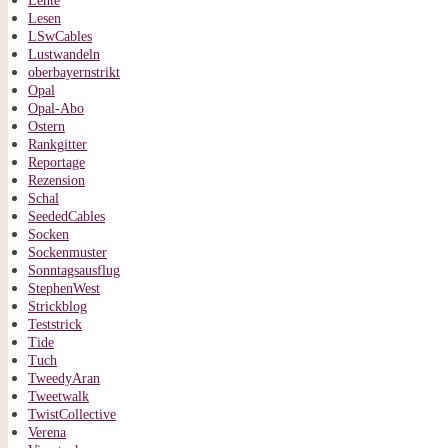
Lente
Lesen
LSwCables
Lustwandeln
oberbayernstrikt
Opal
Opal-Abo
Ostern
Rankgitter
Reportage
Rezension
Schal
SeededCables
Socken
Sockenmuster
Sonntagsausflug
StephenWest
Strickblog
Teststrick
Tide
Tuch
TweedyAran
Tweetwalk
TwistCollective
Verena