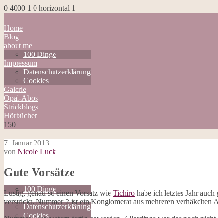
0
4000
1
0
horizontal
1
Home
Blog
about me
100 Dinge
Impressum
Datenschutzerklärung
Cookies
Galerie
Opal-Abos
Strickblogs
Hörbücher
150
7. Januar 2013
von
Nicole Luck
Home
Gute Vorsätze
Blog
about me
100 Dinge
Lustig, genau so einen Vorsatz wie
Tichiro
habe ich letztes Jahr auc
Impressum
verstrickt. Nummer 2 ist ein Konglomerat aus mehreren verhäkelten A
Datenschutzerklärung
Cookies