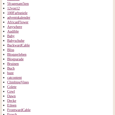
5fragenam5ten
12von12
100Farbspiele
adventskalender
AfricanFlower
Anywhere
Audible
Baby
Babyschuhe
BackwardCable
Bliss
Bloggerleben
Blogparade
Bruinen
Buch
bunt
catcontent
ClimbingVines
Colete
Cowl
Dawn
Decke
Eileen
FrontwardCable
Frosch