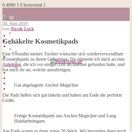
0
4000
1
0
horizontal
1
Home
150
Blog
30. Juni 2019
about me
von
Nicole Luck
100 Dinge
Home
Impressum
Gehäkelte Kosmetikpads
Blog
Datenschutzerklärung
about me
Cookies
100 Dinge
Eine Freundin meiner Tochter wünschte sich wiederverwendbare
Galerie
Impressum
Kosmetikpads zu ihrem Geburtstag. Da erinnerte ich mich an eine
Opal-Abos
Datenschutzerklärung
Anleitung
, die ich vor einiger Zeit im Internet gefunden hatte, und
Strickblogs
Cookies
bot mich ihr an, welche anzufertigen.
Hörbücher
Galerie
Opal-Abos
Strickblogs
Gut abgelagerte Anchor Magicline
Hörbücher
Die Pads ließen sich gut häkeln und haben am Ende die perfekte
Größe.
Fertige Kosmetikpads aus Anchor Magicline und Lang
Handarbeitsgarn
Am Ende waren es dann sogar 20 Stück. Wir besorgten dann noch