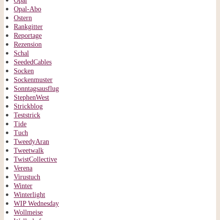
Opal
Opal-Abo
Ostern
Rankgitter
Reportage
Rezension
Schal
SeededCables
Socken
Sockenmuster
Sonntagsausflug
StephenWest
Strickblog
Teststrick
Tide
Tuch
TweedyAran
Tweetwalk
TwistCollective
Verena
Virustuch
Winter
Winterlight
WIP Wednesday
Wollmeise