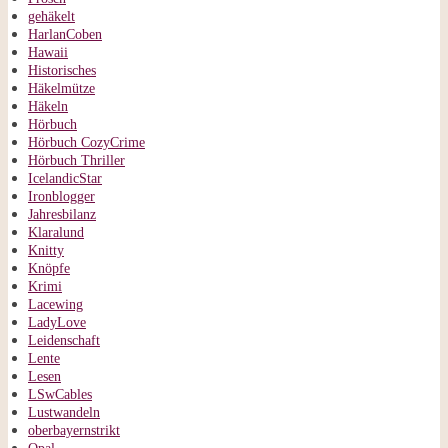
gehäkelt
HarlanCoben
Hawaii
Historisches
Häkelmütze
Häkeln
Hörbuch
Hörbuch CozyCrime
Hörbuch Thriller
IcelandicStar
Ironblogger
Jahresbilanz
Klaralund
Knitty
Knöpfe
Krimi
Lacewing
LadyLove
Leidenschaft
Lente
Lesen
LSwCables
Lustwandeln
oberbayernstrikt