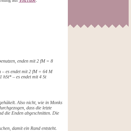
eitung auf
YouTube
.
benutzen, enden mit 2 fM = 8
n – es endet mit 2 fM = 64 M
 hSt* – es endet mit 4 St
gehäkelt. Also nicht, wie in Monks
rchgezogen, dass die letzte
nd die Enden abgeschnitten. Die
chen, damit ein Rand entsteht.