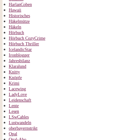
HarlanCoben
Hawaii
Historisches
Häkelmütze
Häkeln
Hörbuch
Hörbuch CozyCrime
Hörbuch Thriller
IcelandicStar
Ironblogger
Jahresbilanz
Klaralund
Knitty
Knöpfe
Krimi
Lacewing
LadyLove
Leidenschaft
Lente
Lesen
LSwCables
Lustwandeln
oberbayernstrikt
Opal
Opal-Abo