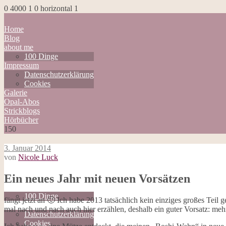
0
4000
1
0
horizontal
1
Home
Blog
about me
100 Dinge
Impressum
Datenschutzerklärung
Cookies
Galerie
Opal-Abos
Strickblogs
Hörbücher
150
3. Januar 2014
von
Nicole Luck
Home
Ein neues Jahr mit neuen Vorsätzen
Blog
about me
100 Dinge
fängt jetzt an 🙂 Ich habe 2013 tatsächlich kein einziges großes Teil 
Impressum
mal nach und nach auch hier erzählen, deshalb ein guter Vorsatz: meh
Datenschutzerklärung
Cookies