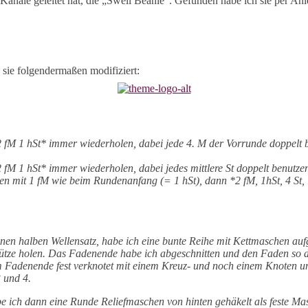
Kanäle geleitet hat, die „Swell Beanie“. Gefunden habe ich sie per Anl
 sie folgendermaßen modifiziert:
2 fM 1 hSt* immer wiederholen, dabei jede 4. M der Vorrunde doppelt 
 fM 1 hSt* immer wiederholen, dabei jedes mittlere St doppelt benutze
en mit 1 fM wie beim Rundenanfang (= 1 hSt), dann *2 fM, 1hSt, 4 St, 1
inen halben Wellensatz, habe ich eine bunte Reihe mit Kettmaschen auf
tze holen. Das Fadenende habe ich abgeschnitten und den Faden so du
 Fadenende fest verknotet mit einem Kreuz- und noch einem Knoten u
3 und 4.
 ich dann eine Runde Reliefmaschen von hinten gehäkelt als feste Mas