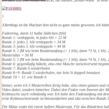
Ich habe u.a. eine Mütze entdeckt, die meinen „Boshi-Wahn“ in neue 
Galerie
Opal-Abos
Strickblogs
Hörbücher
?
Allerdings ist die Machart dort nicht so ganz meins gewesen, ich habe
Fadenring, darin 11 halbe Stäbchen (hSt)
Runde 1: verdoppeln, in jedes hSt = 22 M
Runde 2: jedes 2. hSt verdoppeln = 34 M
Runde 3: jedes 3. hSt verdoppeln = 44 M
Runde 4: 1 fM wie beim Rundenanfang (= 1 hSt), dann *3 St, 1 hSt, 
Mustersätze = 56 M
Runde 5: 1 fM wie beim Rundenanfang (= 1 hSt), dann *4 St, 1 hSt, 2
Runde 6: gegenläufig häkeln, also eine Masche zurückversetzt beginn
Runde 7: Runde 6 wiederholen
Runde 8+9: Runde 5 wiederholen, nur kein St doppelt benutzen
Runde 10 + 11: wie Runde 6
Immer, wenn ich 3 Musterreihen fertig hatte, also einen ganzen und e
Video dabei, sondern hinterher. Dabei den Faden vom Inneren der Mü
Kettmasche auch vollständig war. Ich habe den Fadenanfang mit dem
erste Kettmaschenrunde ist limonenfarben und sitzt zwischen Runde 
Die Mütze endet mit einem halben Mustersatz. Für das Bündchen habe