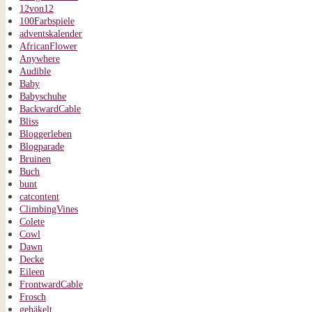
12von12
100Farbspiele
adventskalender
AfricanFlower
Anywhere
Audible
Baby
Babyschuhe
BackwardCable
Bliss
Bloggerleben
Blogparade
Bruinen
Buch
bunt
catcontent
ClimbingVines
Colete
Cowl
Dawn
Decke
Eileen
FrontwardCable
Frosch
gehäkelt