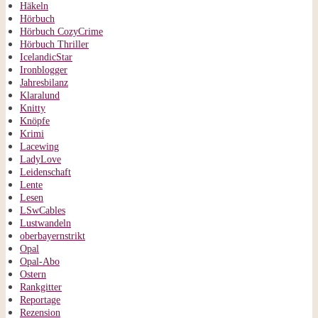
Häkeln
Hörbuch
Hörbuch CozyCrime
Hörbuch Thriller
IcelandicStar
Ironblogger
Jahresbilanz
Klaralund
Knitty
Knöpfe
Krimi
Lacewing
LadyLove
Leidenschaft
Lente
Lesen
LSwCables
Lustwandeln
oberbayernstrikt
Opal
Opal-Abo
Ostern
Rankgitter
Reportage
Rezension