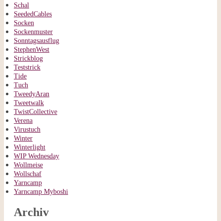
Schal
SeededCables
Socken
Sockenmuster
Sonntagsausflug
StephenWest
Strickblog
Teststrick
Tide
Tuch
TweedyAran
Tweetwalk
TwistCollective
Verena
Virustuch
Winter
Winterlight
WIP Wednesday
Wollmeise
Wollschaf
Yarncamp
Yarncamp Myboshi
Archiv