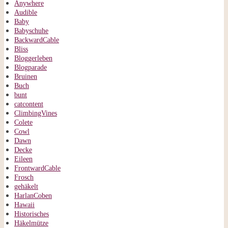
Anywhere
Audible
Baby
Babyschuhe
BackwardCable
Bliss
Bloggerleben
Blogparade
Bruinen
Buch
bunt
catcontent
ClimbingVines
Colete
Cowl
Dawn
Decke
Eileen
FrontwardCable
Frosch
gehäkelt
HarlanCoben
Hawaii
Historisches
Häkelmütze